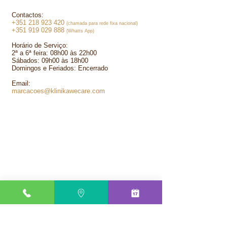
Contactos:
+351 218 923 420
(chamada para rede fixa nacional)
+351 919 029 888
(Whatts App)
​
Horário de Serviço:
2ª a 6ª feira: 08h00 às 22h00
Sábados: 09h00 às 18h00
Domingos e Feriados: Encerrado
Email:
marcacoes@klinikawecare.com