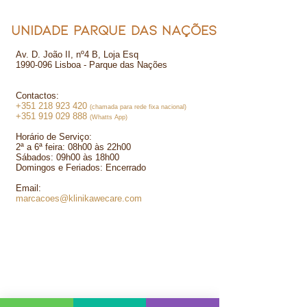
UNIDADE PARQUE DAS NAÇÕES
Av. D. João II, nº4 B, Loja Esq
1990-096
Lisboa - Parque das Nações​​
Contactos:
+351 218 923 420
(chamada para rede fixa nacional)
+351 919 029 888
(Whatts App)
​
Horário de Serviço:
2ª a 6ª feira: 08h00 às 22h00
Sábados: 09h00 às 18h00
Domingos e Feriados: Encerrado
Email:
marcacoes@klinikawecare.com